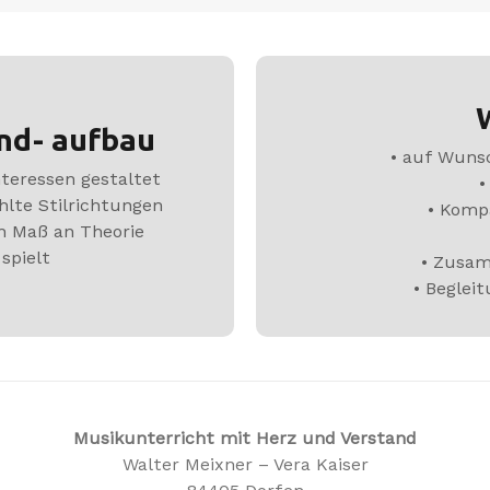
und- aufbau
• auf Wunsc
nteressen gestaltet
•
hlte Stilrichtungen
• Komp
n Maß an Theorie
spielt
• Zusam
• Beglei
Musikunterricht mit Herz und Verstand
Walter Meixner – Vera Kaiser