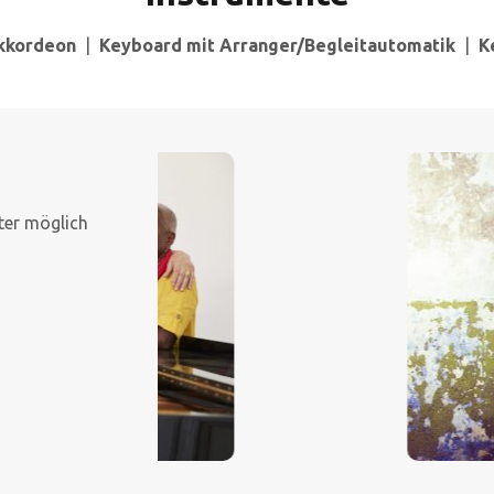
kkordeon
|
Keyboard mit Arranger/Begleitautomatik
|
K
ter möglich